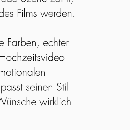
 des Films werden.
he Farben, echter
 Hochzeitsvideo
emotionalen
passt seinen Stil
Wünsche wirklich