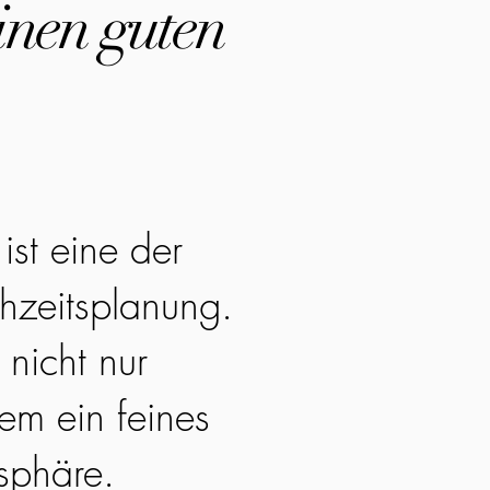
inen guten
ist eine der
hzeitsplanung.
 nicht nur
em ein feines
sphäre.