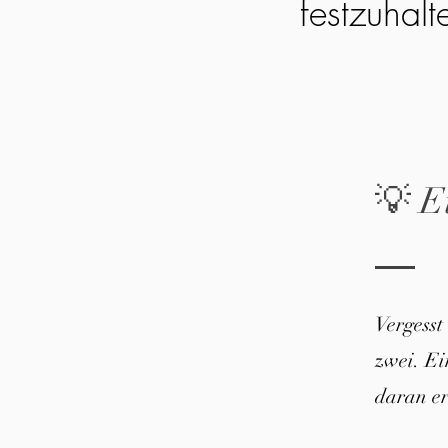
festzuhalt
💡 E
Vergesst
zwei. E
daran er