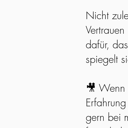
Nicht zul
Vertrauen
dafür, da
spiegelt s
🎥 Wenn 
Erfahrung
gern bei m