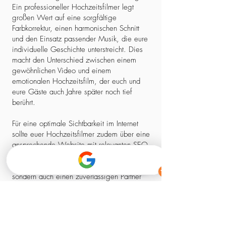
Ein professioneller Hochzeitsfilmer legt
großen Wert auf eine sorgfältige
Farbkorrektur, einen harmonischen Schnitt
und den Einsatz passender Musik, die eure
individuelle Geschichte unterstreicht. Dies
macht den Unterschied zwischen einem
gewöhnlichen Video und einem
emotionalen Hochzeitsfilm, der euch und
eure Gäste auch Jahre später noch tief
berührt.
Für eine optimale Sichtbarkeit im Internet
sollte euer Hochzeitsfilmer zudem über eine
ansprechende Website mit relevanten SEO-
Elementen verfügen. So stellt ihr sicher,
dass ihr nicht nur einen kreativen Experten,
sondern auch einen zuverlässigen Partner
findet, der euch professionell begleitet –
von der ersten Kontaktaufnahme bis zum
fertigen Film.