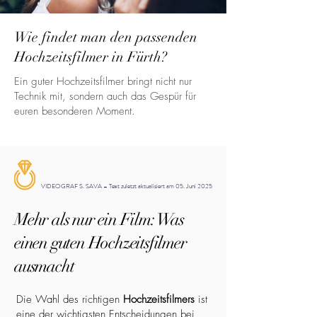
Wie findet man den passenden
Hochzeitsfilmer in Fürth?
Ein guter Hochzeitsfilmer bringt nicht nur
Technik mit, sondern auch das Gespür für
euren besonderen Moment.
VIDEOGRAF S. SAVA – Text zuletzt aktualisiert am 05. Juni 2025
Mehr als nur ein Film: Was
einen guten Hochzeitsfilmer
ausmacht
Die Wahl des richtigen
Hochzeitsfilmers
ist
eine der wichtigsten Entscheidungen bei