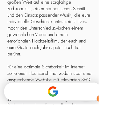
großen Wert auf eine sorgfältige
Farbkorrektur, einen harmonischen Schnitt
und den Einsatz passender Musik, die eure
individuelle Geschichte unterstreicht. Dies
macht den Unterschied zwischen einem
gewöhnlichen Video und einem
emotionalen Hochzeitsfilm, der euch und
eure Gäste auch Jahre später noch tief
berührt.
Für eine optimale Sichtbarkeit im Internet
sollte euer Hochzeitsfilmer zudem über eine
ansprechende Website mit relevanten SEO-
Elementen verfügen. So stellt ihr sicher,
dass ihr nicht nur einen kreativen Experten,
sondern auch einen zuverlässigen Partner
findet, der euch professionell begleitet –
von der ersten Kontaktaufnahme bis zum
fertigen Film.