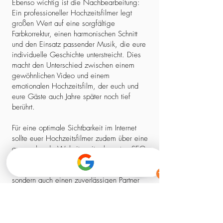
Ebenso wichtig ist die Nachbearbeitung:
Ein professioneller Hochzeitsfilmer legt
großen Wert auf eine sorgfältige
Farbkorrektur, einen harmonischen Schnitt
und den Einsatz passender Musik, die eure
individuelle Geschichte unterstreicht. Dies
macht den Unterschied zwischen einem
gewöhnlichen Video und einem
emotionalen Hochzeitsfilm, der euch und
eure Gäste auch Jahre später noch tief
berührt.
Für eine optimale Sichtbarkeit im Internet
sollte euer Hochzeitsfilmer zudem über eine
ansprechende Website mit relevanten SEO-
Elementen verfügen. So stellt ihr sicher,
dass ihr nicht nur einen kreativen Experten,
sondern auch einen zuverlässigen Partner
findet, der euch professionell begleitet –
von der ersten Kontaktaufnahme bis zum
fertigen Film.