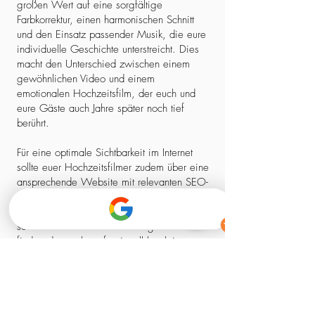
großen Wert auf eine sorgfältige
Farbkorrektur, einen harmonischen Schnitt
und den Einsatz passender Musik, die eure
individuelle Geschichte unterstreicht. Dies
macht den Unterschied zwischen einem
gewöhnlichen Video und einem
emotionalen Hochzeitsfilm, der euch und
eure Gäste auch Jahre später noch tief
berührt.
Für eine optimale Sichtbarkeit im Internet
sollte euer Hochzeitsfilmer zudem über eine
ansprechende Website mit relevanten SEO-
Elementen verfügen. So stellt ihr sicher,
dass ihr nicht nur einen kreativen Experten,
sondern auch einen zuverlässigen Partner
findet, der euch professionell begleitet –
von der ersten Kontaktaufnahme bis zum
fertigen Film.