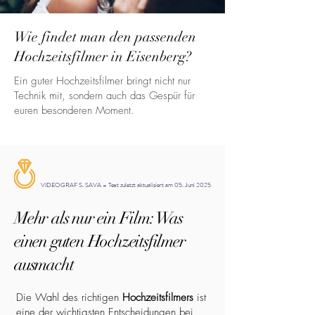
Wie findet man den passenden
Hochzeitsfilmer in Eisenberg?
Ein guter Hochzeitsfilmer bringt nicht nur
Technik mit, sondern auch das Gespür für
euren besonderen Moment.
VIDEOGRAF S. SAVA – Text zuletzt aktualisiert am 05. Juni 2025
Mehr als nur ein Film: Was
einen guten Hochzeitsfilmer
ausmacht
Die Wahl des richtigen
Hochzeitsfilmers
ist
eine der wichtigsten Entscheidungen bei