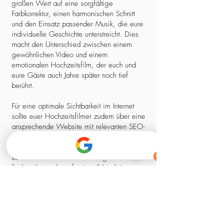
großen Wert auf eine sorgfältige
Farbkorrektur, einen harmonischen Schnitt
und den Einsatz passender Musik, die eure
individuelle Geschichte unterstreicht. Dies
macht den Unterschied zwischen einem
gewöhnlichen Video und einem
emotionalen Hochzeitsfilm, der euch und
eure Gäste auch Jahre später noch tief
berührt.
Für eine optimale Sichtbarkeit im Internet
sollte euer Hochzeitsfilmer zudem über eine
ansprechende Website mit relevanten SEO-
Elementen verfügen. So stellt ihr sicher,
dass ihr nicht nur einen kreativen Experten,
sondern auch einen zuverlässigen Partner
findet, der euch professionell begleitet –
von der ersten Kontaktaufnahme bis zum
fertigen Film.