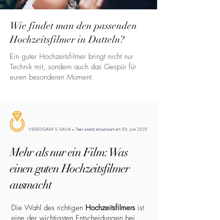
Wie findet man den passenden
Hochzeitsfilmer in Datteln?
Ein guter Hochzeitsfilmer bringt nicht nur
Technik mit, sondern auch das Gespür für
euren besonderen Moment.
VIDEOGRAF S. SAVA – Text zuletzt aktualisiert am 05. Juni 2025
Mehr als nur ein Film: Was
einen guten Hochzeitsfilmer
ausmacht
Die Wahl des richtigen
Hochzeitsfilmers
ist
eine der wichtigsten Entscheidungen bei