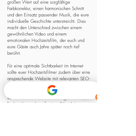
großen Wert auf eine sorgfältige
Farbkorrektur, einen harmonischen Schnitt
und den Einsatz passender Musik, die eure
individuelle Geschichte unterstreicht. Dies
macht den Unterschied zwischen einem
gewöhnlichen Video und einem
emotionalen Hochzeitsfilm, der euch und
eure Gäste auch Jahre später noch tief
berührt.
Für eine optimale Sichtbarkeit im Internet
sollte euer Hochzeitsfilmer zudem über eine
ansprechende Website mit relevanten SEO-
Elementen verfügen. So stellt ihr sicher,
dass ihr nicht nur einen kreativen Experten,
sondern auch einen zuverlässigen Partner
findet, der euch professionell begleitet –
von der ersten Kontaktaufnahme bis zum
fertigen Film.