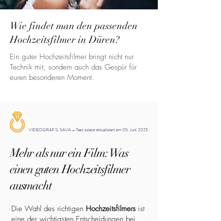
Wie findet man den passenden
Hochzeitsfilmer in Düren?
Ein guter Hochzeitsfilmer bringt nicht nur
Technik mit, sondern auch das Gespür für
euren besonderen Moment.
VIDEOGRAF S. SAVA – Text zuletzt aktualisiert am 05. Juni 2025
Mehr als nur ein Film: Was
einen guten Hochzeitsfilmer
ausmacht
Die Wahl des richtigen
Hochzeitsfilmers
ist
eine der wichtigsten Entscheidungen bei