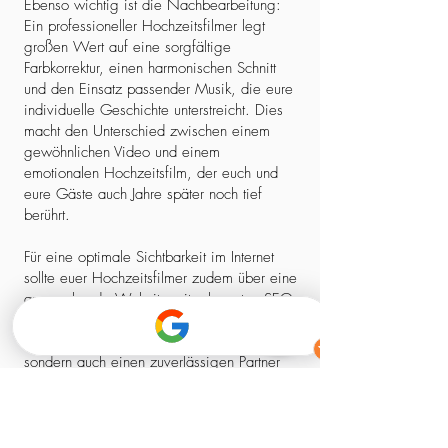
Ebenso wichtig ist die Nachbearbeitung:
Ein professioneller Hochzeitsfilmer legt
großen Wert auf eine sorgfältige
Farbkorrektur, einen harmonischen Schnitt
und den Einsatz passender Musik, die eure
individuelle Geschichte unterstreicht. Dies
macht den Unterschied zwischen einem
gewöhnlichen Video und einem
emotionalen Hochzeitsfilm, der euch und
eure Gäste auch Jahre später noch tief
berührt.
Für eine optimale Sichtbarkeit im Internet
sollte euer Hochzeitsfilmer zudem über eine
ansprechende Website mit relevanten SEO-
Elementen verfügen. So stellt ihr sicher,
dass ihr nicht nur einen kreativen Experten,
sondern auch einen zuverlässigen Partner
findet, der euch professionell begleitet –
von der ersten Kontaktaufnahme bis zum
fertigen Film.