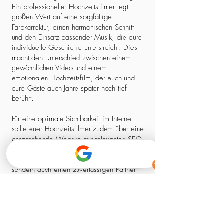
Ein professioneller Hochzeitsfilmer legt
großen Wert auf eine sorgfältige
Farbkorrektur, einen harmonischen Schnitt
und den Einsatz passender Musik, die eure
individuelle Geschichte unterstreicht. Dies
macht den Unterschied zwischen einem
gewöhnlichen Video und einem
emotionalen Hochzeitsfilm, der euch und
eure Gäste auch Jahre später noch tief
berührt.
Für eine optimale Sichtbarkeit im Internet
sollte euer Hochzeitsfilmer zudem über eine
ansprechende Website mit relevanten SEO-
Elementen verfügen. So stellt ihr sicher,
dass ihr nicht nur einen kreativen Experten,
sondern auch einen zuverlässigen Partner
findet, der euch professionell begleitet –
von der ersten Kontaktaufnahme bis zum
fertigen Film.