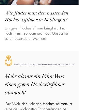
Wie findet man den passenden
Hochzeitsfilmer in Böblingen?
Ein guter Hochzeitsfilmer bringt nicht nur
Technik mit, sondern auch das Gespür für
euren besonderen Moment.
VIDEOGRAF S. SAVA – Text zuletzt aktualisiert am 05. Juni 2025
Mehr als nur ein Film: Was
einen guten Hochzeitsfilmer
ausmacht
Die Wahl des richtigen
Hochzeitsfilmers
ist
eine der wichtigsten Entscheidungen bei