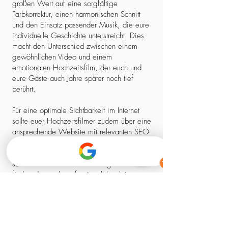
großen Wert auf eine sorgfältige
Farbkorrektur, einen harmonischen Schnitt
und den Einsatz passender Musik, die eure
individuelle Geschichte unterstreicht. Dies
macht den Unterschied zwischen einem
gewöhnlichen Video und einem
emotionalen Hochzeitsfilm, der euch und
eure Gäste auch Jahre später noch tief
berührt.
Für eine optimale Sichtbarkeit im Internet
sollte euer Hochzeitsfilmer zudem über eine
ansprechende Website mit relevanten SEO-
Elementen verfügen. So stellt ihr sicher,
dass ihr nicht nur einen kreativen Experten,
sondern auch einen zuverlässigen Partner
findet, der euch professionell begleitet –
von der ersten Kontaktaufnahme bis zum
fertigen Film.